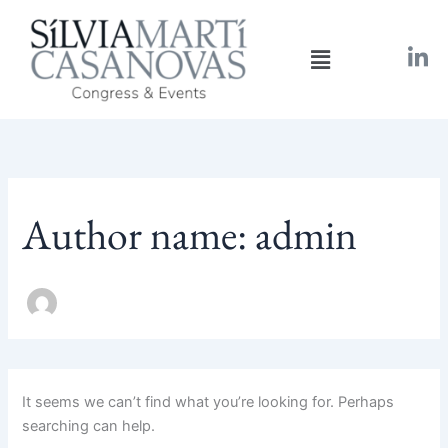
Search
Skip
for:
to
Menu
content
Author name: admin
It seems we can’t find what you’re looking for. Perhaps
searching can help.