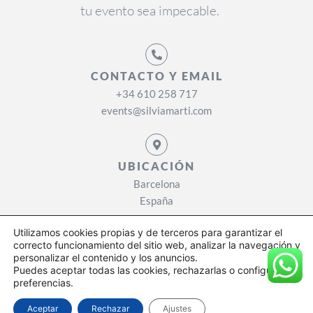
tu evento sea impecable.
CONTACTO Y EMAIL
+34 610 258 717
events@silviamarti.com
UBICACIÓN
Barcelona
España
Utilizamos cookies propias y de terceros para garantizar el
correcto funcionamiento del sitio web, analizar la navegación y
Politica de privacidad
Avisos legal
Politica de cookies
personalizar el contenido y los anuncios.
Puedes aceptar todas las cookies, rechazarlas o configurar tus
preferencias.
© Web desarrollada por
Wisebarcelona
Aceptar
Rechazar
Ajustes